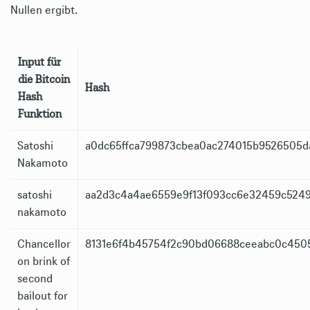
Nullen ergibt.
Input für
die Bitcoin
Hash
Hash
Funktion
Satoshi
a0dc65ffca799873cbea0ac274015b9526505d
Nakamoto
satoshi
aa2d3c4a4ae6559e9f13f093cc6e32459c524
nakamoto
Chancellor
8131e6f4b45754f2c90bd06688ceeabc0c450
on brink of
second
bailout for