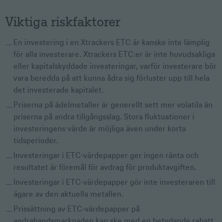
Viktiga riskfaktorer
En investering i en Xtrackers ETC är kanske inte lämplig
för alla investerare. Xtrackers ETC:er är inte huvudsakliga
eller kapitalskyddade investeringar, varför investerare bör
vara beredda på att kunna ådra sig förluster upp till hela
det investerade kapitalet.
Priserna på ädelmetaller är generellt sett mer volatila än
priserna på andra tillgångsslag. Stora fluktuationer i
investeringens värde är möjliga även under korta
tidsperioder.
Investeringar i ETC-värdepapper ger ingen ränta och
resultatet är föremål för avdrag för produktavgiften.
Investeringar i ETC-värdepapper gör inte investeraren till
ägare av den aktuella metallen.
Prissättning av ETC-värdepapper på
andrahandsmarknaden kan ske med en betydande rabatt