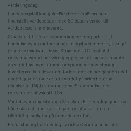
värderingsdag.
I undantagsfall kan guldsäkerheter ersättas med
finansiella värdepapper med 60 dagars varsel till
värdepappersinnehavarna.
Xtrackers ETC:er är exponerade för motpartsrisk. I
händelse av en motparts betalningsförsummelse, t.ex. på
grund av insolvens, löses Xtrackers ETC in till det
relevanta värdet per värdepapper, vilket kan vara mindre
än värdet av investerarnas ursprungliga investering.
Investerare kan dessutom förlora mer än nedgången i det
underliggande indexet om värdet på säkerheterna
minskar till följd av motpartens försummelse. not
relevant for physical ETCs
Värdet av en investering i Xtrackers ETC-värdepapper kan
både öka och minska. Tidigare resultat är inte en
tillförlitlig indikator på framtida resultat.
En fullständig beskrivning av riskfaktorerna finns i det