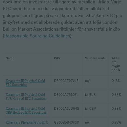
dock inte en investerare till ägare av metallen i fråga. Varje
ETC-serie har en exklusiv äganderätt till en allokerad
guldpool som lagras på säkra konton. För Xtrackers ETC plc
är syftet med det allokerade guldet även att följa London
Bullion Market Associations riktlinjer för ansvarsfulla inköp
(
Responsible Sourcing Guidelines
).
Namn
ISIN
Valutasäkrade
Allt-i-
ett-
avgift
per år
Xtrackers IE Physical Gold
DE000A2T0VU5
nej
0,15%
ETC Securities
Xtrackers IE Physical Gold
DE000A2T5DZ1
ja, EUR
0,33%
EUR Hedged ETC Securities
Xtrackers IE Physical Gold
DE000A2UDH48
ja, GBP
0,33%
GBP Hedged ETC Securities
Xtrackers Physical Gold ETC
GB00B5840F36
nej
0,25%