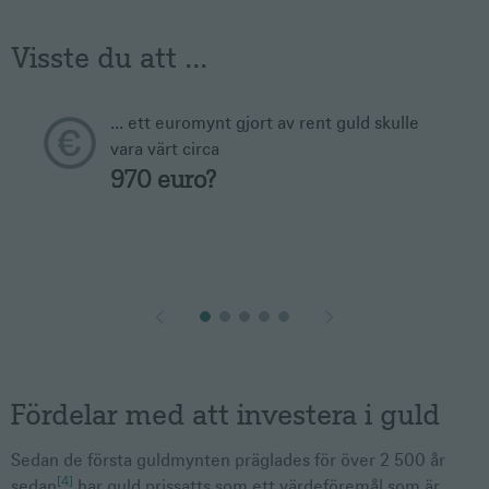
Visste du att ...
... ett euromynt gjort av rent guld skulle
vara värt circa
970 euro?
Fördelar med att investera i guld
Sedan de första guldmynten präglades för över 2 500 år
[4]
sedan
har guld prissatts som ett värdeföremål som är