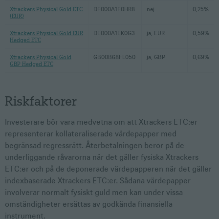
Xtrackers Physical Gold ETC
DE000A1E0HR8
nej
0,25%
(EUR)
Xtrackers Physical Gold EUR
DE000A1EK0G3
ja, EUR
0,59%
Hedged ETC
Xtrackers Physical Gold
GB00B68FL050
ja, GBP
0,69%
GBP Hedged ETC
Riskfaktorer
Investerare bör vara medvetna om att Xtrackers ETC:er
representerar kollateraliserade värdepapper med
begränsad regressrätt. Återbetalningen beror på de
underliggande råvarorna när det gäller fysiska Xtrackers
ETC:er och på de deponerade värdepapperen när det gäller
indexbaserade Xtrackers ETC:er. Sådana värdepapper
involverar normalt fysiskt guld men kan under vissa
omständigheter ersättas av godkända finansiella
instrument.