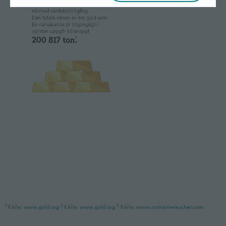
1
2
3
Källa:
www.gold.org
Källa:
www.gold.org
Källa:
www.containersucher.com