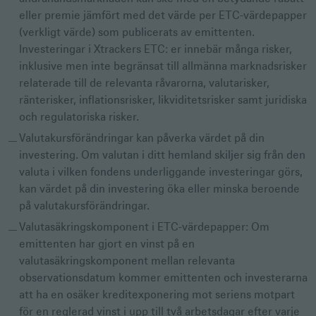
eller premie jämfört med det värde per ETC-värdepapper
(verkligt värde) som publicerats av emittenten.
Investeringar i Xtrackers ETC: er innebär många risker,
inklusive men inte begränsat till allmänna marknadsrisker
relaterade till de relevanta råvarorna, valutarisker,
ränterisker, inflationsrisker, likviditetsrisker samt juridiska
och regulatoriska risker.
Valutakursförändringar kan påverka värdet på din
investering. Om valutan i ditt hemland skiljer sig från den
valuta i vilken fondens underliggande investeringar görs,
kan värdet på din investering öka eller minska beroende
på valutakursförändringar.
Valutasäkringskomponent i ETC-värdepapper: Om
emittenten har gjort en vinst på en
valutasäkringskomponent mellan relevanta
observationsdatum kommer emittenten och investerarna
att ha en osäker kreditexponering mot seriens motpart
för en reglerad vinst i upp till två arbetsdagar efter varje