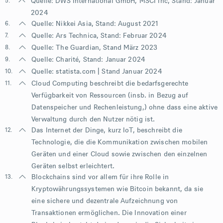
5.
Quelle: DWS International GmbH, MSCI Inc, Stand: Januar
2024
6.
Quelle: Nikkei Asia, Stand: August 2021
7.
Quelle:
Ars Technica
, Stand: Februar 2024
8.
Quelle:
The Guardian
, Stand März 2023
9.
Quelle:
Charité
, Stand: Januar 2024
10.
Quelle:
statista.com
| Stand Januar 2024
11.
Cloud Computing beschreibt die bedarfsgerechte
Verfügbarkeit von Ressourcen (insb. in Bezug auf
Datenspeicher und Rechenleistung,) ohne dass eine aktive
Verwaltung durch den Nutzer nötig ist.
12.
Das Internet der Dinge, kurz IoT, beschreibt die
Technologie, die die Kommunikation zwischen mobilen
Geräten und einer Cloud sowie zwischen den einzelnen
Geräten selbst erleichtert.
13.
Blockchains sind vor allem für ihre Rolle in
Kryptowährungssystemen wie Bitcoin bekannt, da sie
eine sichere und dezentrale Aufzeichnung von
Transaktionen ermöglichen. Die Innovation einer