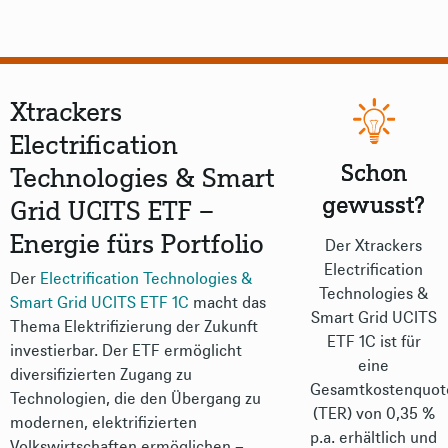
Xtrackers
Electrification
Schon
Technologies & Smart
gewusst?
Grid UCITS ETF –
Energie fürs Portfolio
Der Xtrackers
Electrification
Der
Electrification Technologies &
Technologies &
Smart Grid UCITS ETF 1C
macht das
Smart Grid UCITS
Thema Elektrifizierung der Zukunft
ETF 1C ist für
investierbar. Der ETF ermöglicht
eine
diversifizierten Zugang zu
Gesamtkostenquot
Technologien, die den Übergang zu
(TER) von 0,35 %
modernen, elektrifizierten
p.a. erhältlich und
Volkswirtschaften ermöglichen –