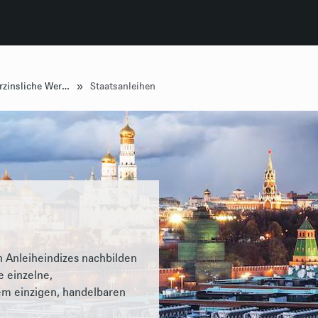
»
Festverzinsliche Wertpapiere
Staatsanleihen
 Anleiheindizes nachbilden
e einzelne,
em einzigen, handelbaren