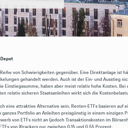
s Depot
r Reihe von Schwierigkeiten gegenüber. Eine Direktanlage ist 
kelungen gehandelt werden. Auch ist der Ein- und Ausstieg nich
e Einstiegssumme, haben aber meist relativ hohe Kosten. Bei 
n relativ sicheren Staatsanleihen wirkt sich die Kostenbelastu
h eine attraktive Alternative sein. Renten-ETFs basieren auf
n ganzes Portfolio an Anleihen preisgünstig in einem einzigen P
rwerb von ETFs nicht an (jedoch Transaktionskosten im Börsenh
ETFs von Xtrackers nur zwischen 0,15 und 0,55 Prozent.