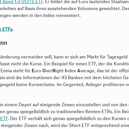
t Bond 1-3 UCITS ETF
. Er bildet die auf Euro lautenden Staatsan
Anleihen auf Basis ihres ausstehenden Volumens gewichtet. Der
ungen werden in den Index reinvestiert.
n ETFs
.
ität
ränderung vermeiden will, kann er sich am Markt für Tagesgeld 
usst nicht die Kurse. Ein Beispiel für einen ETF, der die Kondit
. Eonia steht für
E
uro
O
ver
N
ight
I
ndex
A
verage, das ist der offiz
asis sind die Informationen der 43 Banken mit dem höchsten G
sgeld keine Kursverluste. Im Gegenteil, Anleger profitieren 
 in einem Depot auf steigende Zinsen einzustellen und von den 
 genau spiegelbildlich zu traditionellen Renten-ETRs. Ein Beis
 ETF
. Der ETF verhält sich genau spiegelbildlich zu den Kursen 
 steigender Zinsen nach, wird der Short-ETF entsprechend ei