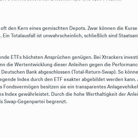
en oft den Kern eines gemischten Depots. Zwar können die Kurs
Ein Totalausfall ist unwahrscheinlich, schließlich sind Staatsanl
de ETFs höchsten Ansprüchen genügen. Bei Xtrackers investie
nn die Wertentwicklung dieser Anleihen gegen die Performanc
 Deutschen Bank abgeschlossen (Total-Return-Swap). So könn
egende Index durch den ETF exakter abgebildet werden kann. 
ls Fondsvermögen besitzen sie ein transparentes Anlagevehikel
es Index gewährleistet. Durch die hohe Werthaltigkeit der Anle
ls Swap-Gegenpartei begrenzt.
.