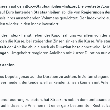
sieren auf den
iBoxx-Staatsanleihen-Indizes
. Die weiteste Abg
auf Euro lautenden
Staatsanleihen
ab, die von
Regierungen de
asis ihres ausstehenden Volumens gewichtet. Der Index wird au
n wieder in den Index investiert.
h des Index - hängt neben der Kuponzahlung vor allem von der 
igen die Kurse, bei steigenden Zinsen sinken die Kurse. Wie st
zeit
der Anleihe ab, die auch als
Duration
bezeichnet wird. Je lä
ungen
. Umgekehrt reagieren Anleihen mit kurzer Duration nur 
n achten
des Depots genau auf die Duration zu achten. In Zeiten steigend
zu vermeiden. Bei tendenziell sinkenden Zinsen können mit Anl
tionssteuerung zu bieten, hat Xtrackers neben dem umfassend
uf Indizes, die Anleihen mit einer ganz bestimmten Restlaufze