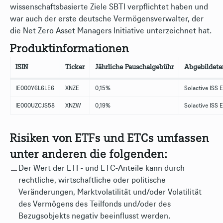
wissenschaftsbasierte Ziele SBTI verpflichtet haben und
war auch der erste deutsche Vermögensverwalter, der
die Net Zero Asset Managers Initiative unterzeichnet hat.
Produktinformationen
ISIN
Ticker
Jährliche Pauschalgebühr
Abgebildete
IE000Y6L6LE6
XNZE
0,15%
Solactive ISS
IE000UZCJS58
XNZW
0,19%
Solactive ISS
Risiken von ETFs und ETCs umfassen
unter anderen die folgenden:
Der Wert der ETF- und ETC-Anteile kann durch
rechtliche, wirtschaftliche oder politische
Veränderungen, Marktvolatilität und/oder Volatilität
des Vermögens des Teilfonds und/oder des
Bezugsobjekts negativ beeinflusst werden.