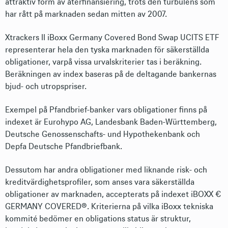
attraktiv form av återfinansiering, trots den turbulens som
har rått på marknaden sedan mitten av 2007.
Xtrackers II iBoxx Germany Covered Bond Swap UCITS ETF
representerar hela den tyska marknaden för säkerställda
obligationer, varpå vissa urvalskriterier tas i beräkning.
Beräkningen av index baseras på de deltagande bankernas
bjud- och utropspriser.
Exempel på Pfandbrief-banker vars obligationer finns på
indexet är Eurohypo AG, Landesbank Baden-Württemberg,
Deutsche Genossenschafts- und Hypothekenbank och
Depfa Deutsche Pfandbriefbank.
Dessutom har andra obligationer med liknande risk- och
kreditvärdighetsprofiler, som anses vara säkerställda
obligationer av marknaden, accepterats på indexet iBOXX €
GERMANY COVERED®. Kriterierna på vilka iBoxx tekniska
kommité bedömer en obligations status är struktur,