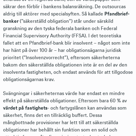
säkrar den förblir i bankens balansräkning. De outsourcas
aldrig till aktörer med specialsyften. Så kallade
Pfandbrief-
banker
(”säkerställd obligation”) står under särskild
granskning av den tyska federala banken och Federal
Financial Supervisory Authority (FFSA). I det teoretiska
fallet att en Pfandbrief-bank blir insolvent – något som inte
har hänt på över 100 år – har obligationsägarna juridisk
prioritet (”Insolvenzvorrecht”), eftersom säkerheterna
bakom den säkerställda obligationen inte är en del av den
insolventa fastigheten, och endast används för att tillgodose
obligationsägarnas krav.
Svängningar i säkerheternas värde har endast en mindre
effekt på säkerställda obligationer. Eftersom bara 60 % av
värdet på fastighets
- och fartygslånen kan användas som
säkerhet, finns det en tillräcklig buffert. Dessa
mångbottnade provisioner har lett till att säkerställda
obligationer har behållt sin funktion som en solid och