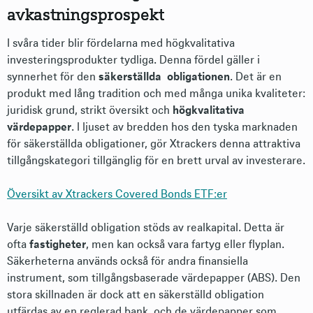
avkastningsprospekt
I svåra tider blir fördelarna med högkvalitativa
investeringsprodukter tydliga. Denna fördel gäller i
synnerhet för den
säkerställda obligationen
. Det är en
produkt med lång tradition och med många unika kvaliteter:
juridisk grund, strikt översikt och
högkvalitativa
värdepapper
. I ljuset av bredden hos den tyska marknaden
för säkerställda obligationer, gör Xtrackers denna attraktiva
tillgångskategori tillgänglig för en brett urval av investerare.
Översikt av Xtrackers Covered Bonds ETF:er
Varje säkerställd obligation stöds av realkapital. Detta är
ofta
fastigheter
, men kan också vara fartyg eller flyplan.
Säkerheterna används också för andra finansiella
instrument, som tillgångsbaserade värdepapper (ABS). Den
stora skillnaden är dock att en säkerställd obligation
utfärdas av en reglerad bank, och de värdepapper som