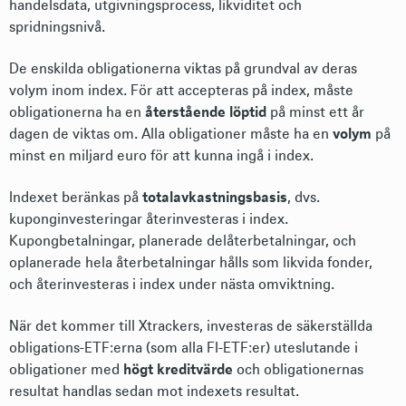
handelsdata, utgivningsprocess, likviditet och
spridningsnivå.
De enskilda obligationerna viktas på grundval av deras
volym inom index. För att accepteras på index, måste
obligationerna ha en
återstående löptid
på minst ett år
dagen de viktas om. Alla obligationer måste ha en
volym
på
minst en miljard euro för att kunna ingå i index.
Indexet beränkas på
totalavkastningsbasis
, dvs.
kuponginvesteringar återinvesteras i index.
Kupongbetalningar, planerade delåterbetalningar, och
oplanerade hela återbetalningar hålls som likvida fonder,
och återinvesteras i index under nästa omviktning.
När det kommer till Xtrackers, investeras de säkerställda
obligations-ETF:erna (som alla FI-ETF:er) uteslutande i
obligationer med
högt kreditvärde
och obligationernas
resultat handlas sedan mot indexets resultat.