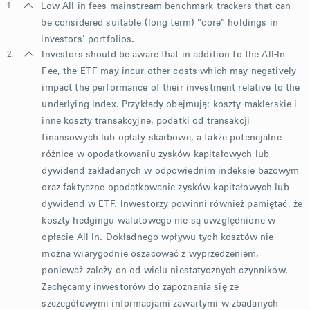
1.
Low All-in-fees mainstream benchmark trackers that can
be considered suitable (long term) "core" holdings in
investors' portfolios.
2.
Investors should be aware that in addition to the All-In
Fee, the ETF may incur other costs which may negatively
impact the performance of their investment relative to the
underlying index. Przykłady obejmują: koszty maklerskie i
inne koszty transakcyjne, podatki od transakcji
finansowych lub opłaty skarbowe, a także potencjalne
różnice w opodatkowaniu zysków kapitałowych lub
dywidend zakładanych w odpowiednim indeksie bazowym
oraz faktyczne opodatkowanie zysków kapitałowych lub
dywidend w ETF. Inwestorzy powinni również pamiętać, że
koszty hedgingu walutowego nie są uwzględnione w
opłacie All-In. Dokładnego wpływu tych kosztów nie
można wiarygodnie oszacować z wyprzedzeniem,
ponieważ zależy on od wielu niestatycznych czynników.
Zachęcamy inwestorów do zapoznania się ze
szczegółowymi informacjami zawartymi w zbadanych