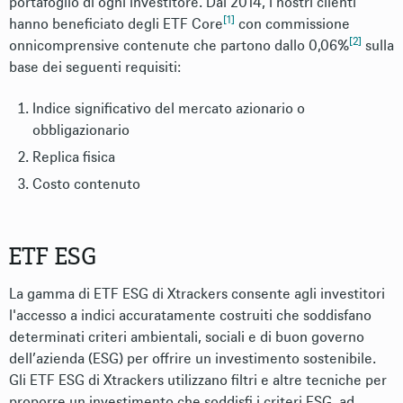
portafoglio di ogni investitore. Dal 2014, i nostri clienti
[1]
hanno beneficiato degli ETF Core
con commissione
[2]
onnicomprensive contenute che partono dallo 0,06%
sulla
base dei seguenti requisiti:
Indice significativo del mercato azionario o
obbligazionario
Replica fisica
Costo contenuto
ETF ESG
La gamma di ETF ESG di Xtrackers consente agli investitori
l'accesso a indici accuratamente costruiti che soddisfano
determinati criteri ambientali, sociali e di buon governo
dell’azienda (ESG) per offrire un investimento sostenibile.
Gli ETF ESG di Xtrackers utilizzano filtri e altre tecniche per
proporre un investimento che soddisfi i criteri ESG, ad