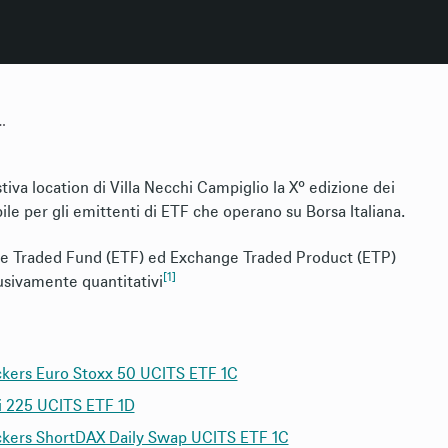
wards 2024
tiva location di Villa Necchi Campiglio la X° edizione dei
per gli emittenti di ETF che operano su Borsa Italiana.
ge Traded Fund (ETF) ed Exchange Traded Product (ETP)
[1]
clusivamente quantitativi
ckers Euro Stoxx 50 UCITS ETF 1C
i 225 UCITS ETF 1D
ckers ShortDAX Daily Swap UCITS ETF 1C