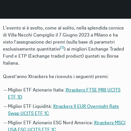
L’evento sì è svolto, come al solito, nella splendida cornice
di Villa Necchi Campiglio il 7 Giugno 2023 a Milano e ha
visto l’assegnazione dei premi (sulla base di parametri
[1]
esclusivamente quantitativi
) ai migliori Exchange Traded
Fund e ETP (Exchange traded product) quotati su Borsa
Italiana.
Quest’anno Xtrackers ha ricevuto i seguenti premi:
Miglior ETF Azionario Italia:
Xtrackers FTSE MIB UCITS
ETF 1D
Miglior ETF Liquidità:
Xtrackers II EUR Overnight Rate
Swap UCITS ETF 1C
Miglior ETF Azionario ESG Nord America:
Xtrackers MSCI
USA ESG UCITS ETF 1C