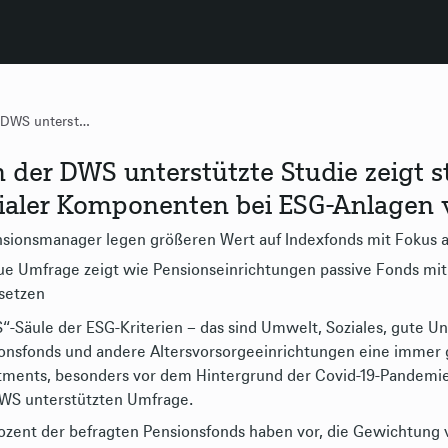
Von der DWS unterstützte Studie zeigt steigende Bedeutung sozialer Komponenten bei ESG-Anlagen von Pensionsfonds
 der DWS unterstützte Studie zeigt 
ialer Komponenten bei ESG-Anlagen 
sionsmanager legen größeren Wert auf Indexfonds mit Fokus au
e Umfrage zeigt wie Pensionseinrichtungen passive Fonds mit 
setzen
S“-Säule der ESG-Kriterien – das sind Umwelt, Soziales, gute U
onsfonds und andere Altersvorsorgeeinrichtungen eine immer g
tments, besonders vor dem Hintergrund der Covid-19-Pandemie. 
WS unterstützten Umfrage.
ozent der befragten Pensionsfonds haben vor, die Gewichtung v