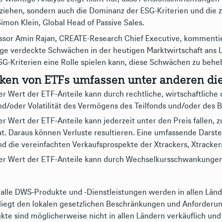
ziehen, sondern auch die Dominanz der ESG-Kriterien und die 
Simon Klein, Global Head of Passive Sales.
ssor Amin Rajan, CREATE-Research Chief Executive, kommentiert
nge verdeckte Schwächen in der heutigen Marktwirtschaft ans Li
SG-Kriterien eine Rolle spielen kann, diese Schwächen zu behe
iken von ETFs umfassen unter anderen di
er Wert der ETF-Anteile kann durch rechtliche, wirtschaftliche 
nd/oder Volatilität des Vermögens des Teilfonds und/oder des 
er Wert der ETF-Anteile kann jederzeit unter den Preis fallen,
at. Daraus können Verluste resultieren. Eine umfassende Darstel
d die vereinfachten Verkaufsprospekte der Xtrackers, Xtrackers I
er Wert der ETF-Anteile kann durch Wechselkursschwankungen 
 alle DWS-Produkte und -Dienstleistungen werden in allen Länd
liegt den lokalen gesetzlichen Beschränkungen und Anforderun
kte sind möglicherweise nicht in allen Ländern verkäuflich un