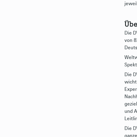
jewei
Üb
Die D
von 8
Deuts
Weltw
Spekt
Die D
wicht
Exper
Nachh
gezie
und A
Leitli
Die D
ganze