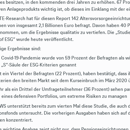
les besitzen, in den kommenden drei Jahren zu erhöhen. 67 Pro
ven Anlageprodukts wichtig ist, ob dieses im Einklang mit der e
E-Research hat für diesen Report 142 Altersvorsorgeeinrichtu
en von insgesamt 2,1 Billionen Euro befragt. Davon haben 40 P
enommen, um die Ergebnisse qualitativ zu vertiefen. Die „Studie 
r of ESG“ wurde heute veröffentlicht.
ige Ergebnisse sind:
 Covid-19-Pandemie wurde von 59 Prozent der Befragten als wi
 „S“-Säule der ESG-Kriterien genannt
t ein Viertel der Befragten (22 Prozent), haben bestätigt, dass 
terien den breiten Markt seit dem Kurseinbruch im März 2020 
r als ein Drittel der Umfrageteilnehmer (36 Prozent) sehen pas
l eines defensiven Portfolios, um extreme Risiken zu managen
WS unterstützt bereits zum vierten Mal diese Studie, die auch 
onsfonds untersucht. Die vorherigen Ausgaben haben sich au
en konzentriert.
e wichtige Analyse zeigt nicht nur, dass Pensionseinrichtungen