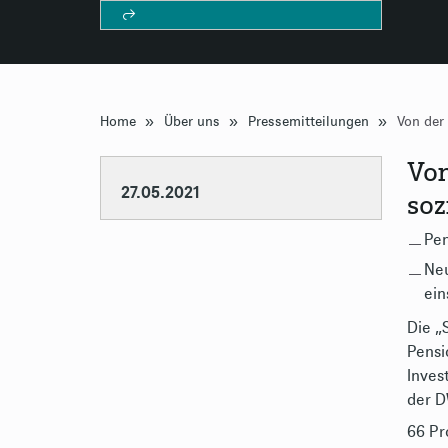
»
»
»
Home
Über uns
Pressemitteilungen
Von
27.05.2021
soz
Pen
Neu
ein
Die „
Pensi
Inves
der D
66 Pr