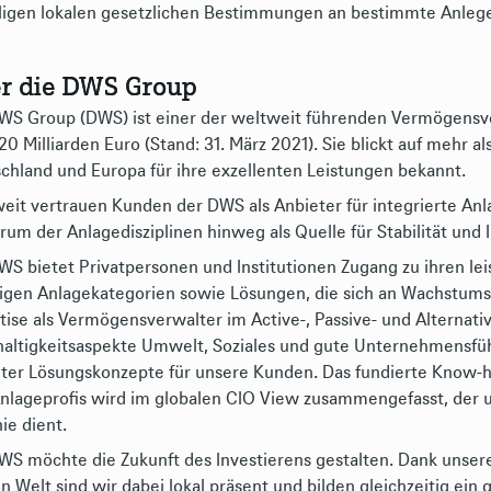
ligen lokalen gesetzlichen Bestimmungen an bestimmte Anlege
er die DWS Group
WS Group (DWS) ist einer der weltweit führenden Vermögens
20 Milliarden Euro (Stand: 31. März 2021). Sie blickt auf mehr al
chland und Europa für ihre exzellenten Leistungen bekannt.
eit vertrauen Kunden der DWS als Anbieter für integrierte Anl
rum der Anlagedisziplinen hinweg als Quelle für Stabilität und 
WS bietet Privatpersonen und Institutionen Zugang zu ihren le
igen Anlagekategorien sowie Lösungen, die sich an Wachstum
tise als Vermögensverwalter im Active-, Passive- und Alternati
altigkeitsaspekte Umwelt, Soziales und gute Unternehmensfüh
lter Lösungskonzepte für unsere Kunden. Das fundierte Know
nlageprofis wird im globalen CIO View zusammengefasst, der u
nie dient.
WS möchte die Zukunft des Investierens gestalten. Dank unsere
n Welt sind wir dabei lokal präsent und bilden gleichzeitig ein