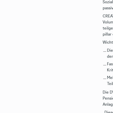
Sozia
passi
CREAT
Volum
teilg
pilla
Wicht
Die
der
Fas
Kri
Meh
Tei
Die D
Pensi
Anlag
„Dies