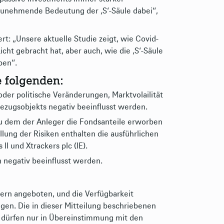
zunehmende Bedeutung der ‚S‘-Säule dabei“,
: „Unsere aktuelle Studie zeigt, wie Covid-
cht gebracht hat, aber auch, wie die ‚S‘-Säule
ben“.
e folgenden:
oder politische Veränderungen, Marktvolailität
Bezugsobjekts negativ beeinflusst werden.
 zu dem der Anleger die Fondsanteile erworben
lung der Risiken enthalten die ausführlichen
I und Xtrackers plc (IE).
negativ beeinflusst werden.
ern angeboten, und die Verfügbarkeit
gen. Die in dieser Mitteilung beschriebenen
d dürfen nur in Übereinstimmung mit den