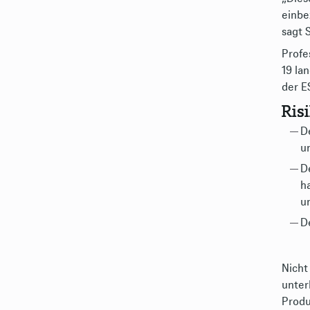
einbe
sagt 
Profe
19 la
der E
Ris
D
u
D
h
un
D
Nicht
unter
Produ