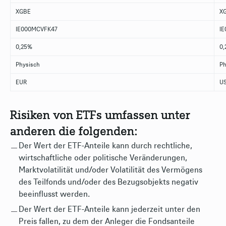
XGBE
X
IE000MCVFK47
I
0,25%
0
Physisch
Ph
EUR
U
Risiken von ETFs umfassen unter
anderen die folgenden:
Der Wert der ETF-Anteile kann durch rechtliche,
wirtschaftliche oder politische Veränderungen,
Marktvolatilität und/oder Volatilität des Vermögens
des Teilfonds und/oder des Bezugsobjekts negativ
beeinflusst werden.
Der Wert der ETF-Anteile kann jederzeit unter den
Preis fallen, zu dem der Anleger die Fondsanteile