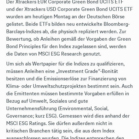
Der Xtrackers EUR Corporate Green Bond UCITS ETF
und der Xtrackers USD Corporate Green Bond UCITS ETF
wurden am heutigen Montag an der Deutschen Bӧrse
gelistet. Beide ETFs bilden neu entwickelte Bloomberg-
Barclays-Indizes ab, die physisch repliziert werden. Zur
Bewertung, ob Anleihen gemäß der Vorgaben der Green
Bond Principles für den Index zugelassen sind, werden
die Daten von MSCI ESG Research genutzt.
Um sich als Wertpapier für die Indizes zu qualifizieren,
müssen Anleihen eine „Investment Grade“-Bonität
besitzen und die Emissionserlöse zur Finanzierung von
Klima- oder Umweltschutzprojekten bestimmt sein. Auch
die Emittenten müssen bestimmte Vorgaben erfüllen in
Bezug auf Umwelt, Soziales und gute
Unternehmensführung (Environmental, Social,
Governance; kurz ESG). Gemessen wird dies anhand der
MSCI ESG Ratings. Sie dürfen außerdem nicht in
kritischen Branchen tätig sein, die aus dem Index
ausgeschlossen wurden. Die Indizes entsprechen den