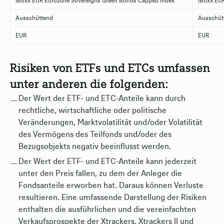
iBoxx EUR Eurozone Sovereigns Green Bonds Capped Index
iBoxx EUR
Ausschüttend
Ausschüt
EUR
EUR
Risiken von ETFs und ETCs umfassen
unter anderen die folgenden:
Der Wert der ETF- und ETC-Anteile kann durch
rechtliche, wirtschaftliche oder politische
Veränderungen, Marktvolatilität und/oder Volatilität
des Vermögens des Teilfonds und/oder des
Bezugsobjekts negativ beeinflusst werden.
Der Wert der ETF- und ETC-Anteile kann jederzeit
unter den Preis fallen, zu dem der Anleger die
Fondsanteile erworben hat. Daraus können Verluste
resultieren. Eine umfassende Darstellung der Risiken
enthalten die ausführlichen und die vereinfachten
Verkaufsprospekte der Xtrackers, Xtrackers II und