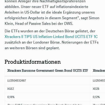
können Anleger ihre Nachhaltigkeitspräferenzen
abbilden. Unser neuer ETF auf inflationsindexierte
Anleihen in US-Dollar ist die ideale Ergänzung unseres
erfolgreichen Angebots in diesem Segment“, sagt Simon
Klein, Head of Passive Sales bei der DWS.
Die ETFs wurden an der Deutschen Börse gelistet, der
Xtrackers II TIPS US Inflation-Linked Bond UCITS ETF 1C
zusätzlich an der Londoner Börse. Notierungen der ETFs
an weiteren Börsen sind geplant.
Produktinformationen
Xtrackers Eurozone Government Green Bond UCITS ETF
Xtracke
LU2504532487
LU25045
XGEZ
XEZB
0,18%
0,12%