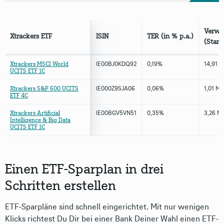
Verwa
Xtrackers ETF
ISIN
TER (in % p.a.)
(Stand
Xtrackers MSCI World
IE00BJ0KDQ92
0,19%
14,91 
UCITS ETF 1C
Xtrackers S&P 500 UCITS
IE000Z9SJA06
0,06%
1,01 Mr
ETF 4C
Xtrackers Artificial
IE00BGV5VN51
0,35%
3,26 M
Intelligence & Big Data
UCITS ETF 1C
Einen ETF-Sparplan in drei
Schritten erstellen
ETF-Sparpläne sind schnell eingerichtet. Mit nur wenigen
Klicks richtest Du Dir bei einer Bank Deiner Wahl einen ETF-