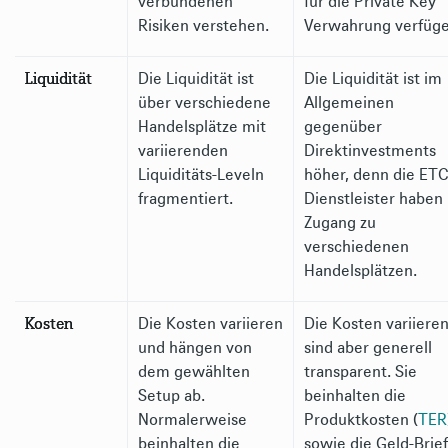
verbundenen
für die Private Key
Risiken verstehen.
Verwahrung verfüge
Liquidität
Die Liquidität ist
Die Liquidität ist im
über verschiedene
Allgemeinen
Handelsplätze mit
gegenüber
variierenden
Direktinvestments
Liquiditäts-Leveln
höher, denn die ET
fragmentiert.
Dienstleister haben
Zugang zu
verschiedenen
Handelsplätzen.
Kosten
Die Kosten variieren
Die Kosten variieren
und hängen von
sind aber generell
dem gewählten
transparent. Sie
Setup ab.
beinhalten die
Normalerweise
Produktkosten (
TER
beinhalten die
sowie die Geld-Brief