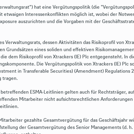
erwaltungsrat") hat eine Vergütungspolitik (die "Vergütungspoli
it etwaigen Interessenkonflikten möglich ist, wobei der Notw
xposure auszurichten und die Vorgaben mit der Geschäftsstrateg
 Verwaltungsrats, dessen Aktivitäten das Risikoprofil von Xtra
en Grundsätzen eines soliden und effektiven Risikomanagement
 die dem Risikoprofil von Xtrackers (IE) Plc entgegensteht. In d
ngskomponente. Die Vergütungspolitik von Xtrackers (IE) Plc 
vestment in Transferable Securities) (Amendment) Regulations 
 tragen.
etreffenden ESMA-Leitlinien gelten auch für Rechtsträger, au
effenden Mitarbeiter nicht aufsichtsrechtlichen Anforderungen
itlinien.
 Mitarbeiter gezahlte Gesamtvergütung für das Geschäftsjahr w
Aufstellung der Gesamtvergütung des Senior Managements (d. h. 