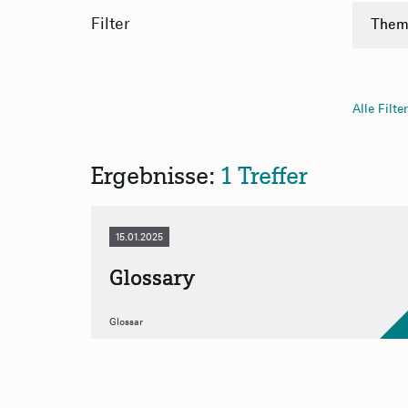
Filter
Them
Gloss
PDF
Alle Filte
Anw
Anw
Ergebnisse:
1 Treffer
15.01.2025
Glossary
Glossar