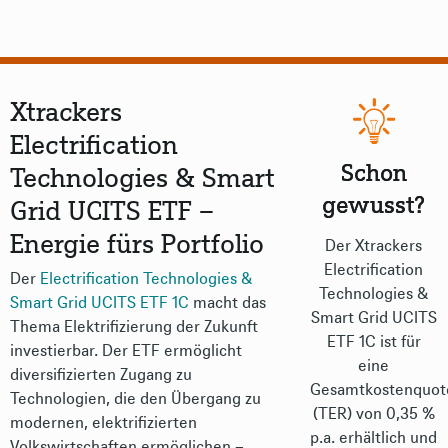
Xtrackers
Electrification
Schon
Technologies & Smart
gewusst?
Grid UCITS ETF –
Energie fürs Portfolio
Der Xtrackers
Electrification
Der
Electrification Technologies &
Technologies &
Smart Grid UCITS ETF 1C
macht das
Smart Grid UCITS
Thema Elektrifizierung der Zukunft
ETF 1C ist für
investierbar. Der ETF ermöglicht
eine
diversifizierten Zugang zu
Gesamtkostenquot
Technologien, die den Übergang zu
(TER) von 0,35 %
modernen, elektrifizierten
p.a. erhältlich und
Volkswirtschaften ermöglichen –