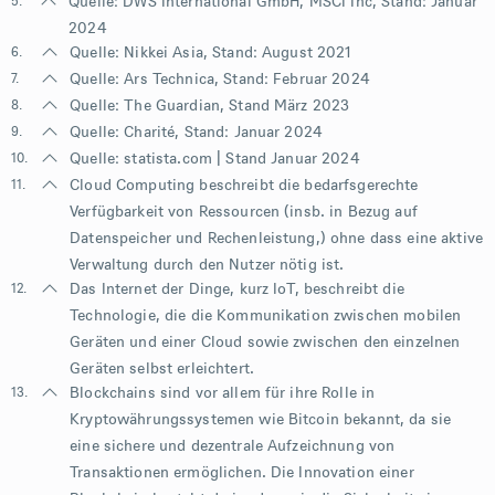
5.
Quelle: DWS International GmbH, MSCI Inc, Stand: Januar
2024
6.
Quelle: Nikkei Asia, Stand: August 2021
7.
Quelle:
Ars Technica
, Stand: Februar 2024
8.
Quelle:
The Guardian
, Stand März 2023
9.
Quelle:
Charité
, Stand: Januar 2024
10.
Quelle:
statista.com
| Stand Januar 2024
11.
Cloud Computing beschreibt die bedarfsgerechte
Verfügbarkeit von Ressourcen (insb. in Bezug auf
Datenspeicher und Rechenleistung,) ohne dass eine aktive
Verwaltung durch den Nutzer nötig ist.
12.
Das Internet der Dinge, kurz IoT, beschreibt die
Technologie, die die Kommunikation zwischen mobilen
Geräten und einer Cloud sowie zwischen den einzelnen
Geräten selbst erleichtert.
13.
Blockchains sind vor allem für ihre Rolle in
Kryptowährungssystemen wie Bitcoin bekannt, da sie
eine sichere und dezentrale Aufzeichnung von
Transaktionen ermöglichen. Die Innovation einer